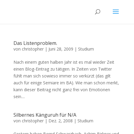
Das Listenproblem.
von
christopher
|
Juni 28, 2009
|
Studium
Nach einem guten halben Jahr ist es mal wieder Zeit
einen Blog-Eintrag zu tätigen. In Zeiten von Twitter
fühlt man sich sowieso immer so verkürzt (das gilt
auch für einige Semiare im BA). Wie man schon merkt,
kann dieser Beitrag nicht ganz frei von Emotionen
sein....
Silbernes Känguruh für N/A
von
christopher
|
Dez. 2, 2008
|
Studium
Gestern haben Bernd Schwarzbach, Achim Birkner und