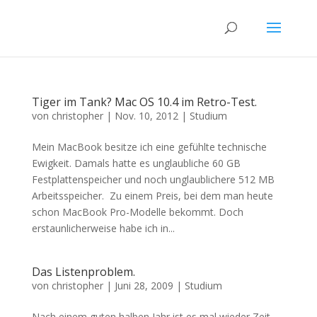
Tiger im Tank? Mac OS 10.4 im Retro-Test.
von
christopher
|
Nov. 10, 2012
|
Studium
Mein MacBook besitze ich eine gefühlte technische
Ewigkeit. Damals hatte es unglaubliche 60 GB
Festplattenspeicher und noch unglaublichere 512 MB
Arbeitsspeicher. Zu einem Preis, bei dem man heute
schon MacBook Pro-Modelle bekommt. Doch
erstaunlicherweise habe ich in...
Das Listenproblem.
von
christopher
|
Juni 28, 2009
|
Studium
Nach einem guten halben Jahr ist es mal wieder Zeit