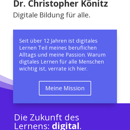
Dr. Christopher Könitz
Digitale Bildung für alle.
Seit über 12 Jahren ist digitales
Lernen Teil meines beruflichen
Alltags und meine Passion. Warum
digtales Lernen für alle Menschen
wichtig ist, verrate ich hier.
Meine Mission
Die Zukunft des
Lernens:
digital
.