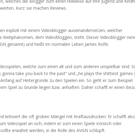
, welches die Blogger zum einen teilweise auf ihre Jugend und Kindh
werten. Kurz: sie machen Reviews.
n explizit mit einem Videoblogger auseinandersetzen, welcher
s Webphänomen, dem Videobloggen, steht. Dieser Videoblogger nen
VGN genannt) und heißt im normalen Leben James Rolfe.
deospielen, welche zum einen alt und zum anderen unspielbar sind. S
s gonna take you back to the past“ und „he plays the shittiest games
 Anfang auf Hintergründe zu den Spielen ein. So geht er zum Beispiel
dem Spiel zu Grunde liegen bzw. anhaften. Daher schafft er einen Bez
nd kritisiert die oft groben Mängel mit Kraftausdrücken. Er schafft als
m Videospiel an sich, indem er zum einen Spiele ironisch oder
ollte erwähnt werden, in die Rolle des AVGN schlüpft.