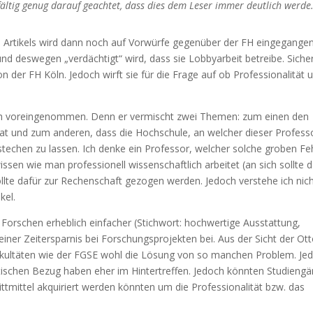
ältig genug darauf geachtet, dass dies dem Leser immer deutlich werde.
es Artikels wird dann noch auf Vorwürfe gegenüber der FH eingegangen
 und deswegen „verdächtigt“ wird, dass sie Lobbyarbeit betreibe. Sicher
n der FH Köln. Jedoch wirft sie für die Frage auf ob Professionalität 
lich voreingenommen. Denn er vermischt zwei Themen: zum einen den
hat und zum anderen, dass die Hochschule, an welcher dieser Profess
bestechen zu lassen. Ich denke ein Professor, welcher solche groben Fe
sen wie man professionell wissenschaftlich arbeitet (an sich sollte 
ollte dafür zur Rechenschaft gezogen werden. Jedoch verstehe ich nic
kel.
 Forschen erheblich einfacher (Stichwort: hochwertige Ausstattung,
iner Zeitersparnis bei Forschungsprojekten bei. Aus der Sicht der Ott
Fakultäten wie der FGSE wohl die Lösung von so manchen Problem. Je
ktischen Bezug haben eher im Hintertreffen. Jedoch könnten Studieng
ittmittel akquiriert werden könnten um die Professionalität bzw. das