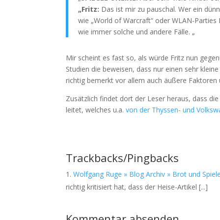
„Fritz:
Das ist mir zu pauschal. Wer ein dün
wie „World of Warcraft“ oder WLAN-Parties Mi
wie immer solche und andere Fälle. „
Mir scheint es fast so, als würde Fritz nun gege
Studien die beweisen, dass nur einen sehr kleine 
richtig bemerkt vor allem auch äußere Faktoren u
Zusätzlich findet dort der Leser heraus, dass di
leitet, welches u.a.
von der Thyssen- und Volkswa
Trackbacks/Pingbacks
Wolfgang Ruge » Blog Archiv » Brot und Spiel
richtig kritisiert hat, dass der Heise-Artikel [...]
Kommentar absenden