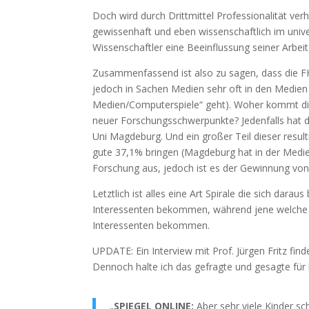
Doch wird durch Drittmittel Professionalität verh
gewissenhaft und eben wissenschaftlich im unive
Wissenschaftler eine Beeinflussung seiner Arbei
Zusammenfassend ist also zu sagen, dass die FH 
jedoch in Sachen Medien sehr oft in den Medien 
Medien/Computerspiele“ geht). Woher kommt dies
neuer Forschungsschwerpunkte? Jedenfalls hat d
Uni Magdeburg. Und ein großer Teil dieser result
gute 37,1% bringen (Magdeburg hat in der Medien
Forschung aus, jedoch ist es der Gewinnung von 
Letztlich ist alles eine Art Spirale die sich darau
Interessenten bekommen, während jene welche k
Interessenten bekommen.
UPDATE: Ein Interview mit Prof. Jürgen Fritz fin
Dennoch halte ich das gefragte und gesagte für k
„
SPIEGEL ONLINE:
Aber sehr viele Kinder sch