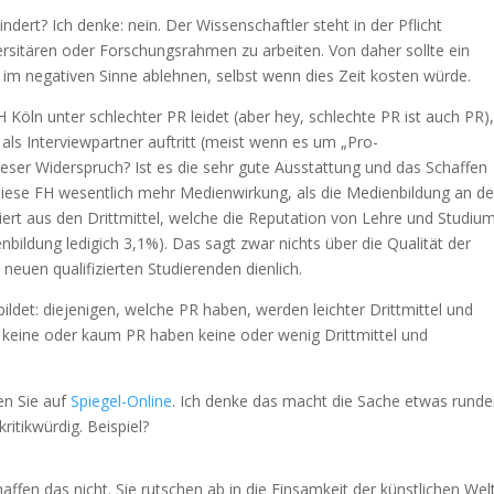
indert? Ich denke: nein. Der Wissenschaftler steht in der Pflicht
rsitären oder Forschungsrahmen zu arbeiten. Von daher sollte ein
t im negativen Sinne ablehnen, selbst wenn dies Zeit kosten würde.
Köln unter schlechter PR leidet (aber hey, schlechte PR ist auch PR)
als Interviewpartner auftritt (meist wenn es um „Pro-
er Widerspruch? Ist es die sehr gute Ausstattung und das Schaffen
iese FH wesentlich mehr Medienwirkung, als die Medienbildung an de
iert aus den Drittmittel, welche die Reputation von Lehre und Studiu
bildung ledigich 3,1%). Das sagt zwar nichts über die Qualität der
neuen qualifizierten Studierenden dienlich.
s bildet: diejenigen, welche PR haben, werden leichter Drittmittel und
eine oder kaum PR haben keine oder wenig Drittmittel und
den Sie auf
Spiegel-Online
. Ich denke das macht die Sache etwas runde
ritikwürdig. Beispiel?
affen das nicht. Sie rutschen ab in die Einsamkeit der künstlichen Welt