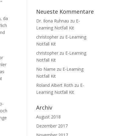
“
Neueste Kommentare
, da
Dr. Ilona Ruhnau
zu
E-
lich
Learning Notfall Kit
und
christopher
zu
E-Learning
Notfall Kit
christopher
zu
E-Learning
or
Notfall Kit
hler
No Name
zu
E-Learning
das
Notfall Kit
ht
Roland Albert Roth
zu
E-
Learning Notfall Kit
o-
Archiv
doch
August 2018
änge
Dezember 2017
November 2017